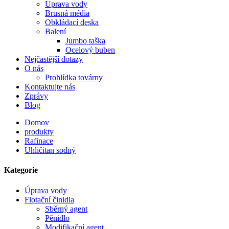
Úprava vody
Brusná média
Obkládací deska
Balení
Jumbo taška
Ocelový buben
Nejčastější dotazy
O nás
Prohlídka továrny
Kontaktujte nás
Zprávy
Blog
Domov
produkty
Rafinace
Uhličitan sodný
Kategorie
Úprava vody
Flotační činidla
Sběrný agent
Pěnidlo
Modifikační agent