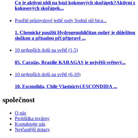
Co je aktivní uhlí na bázi kokosových skořápek?Aktivní z
kokosových skořápek...
Použití průmyslové jedlé sody Sodná sůl bica...
1. Chemické použití Hydrogenuhličitan sodný je důležitou
složkou a přísadou při přípravě ...
10 nejlepších dolů na světě (1-5)
05. Carajás, Brazílie KARAGAS je největší světový...
10 nejlepších dolů na světě (6-10)
10. Escondida, Chile Vlastnictví ESCONDIDA ...
společnost
O nás
Prohlídka továrny
Kontaktujte nás
Nejčastější dotazy