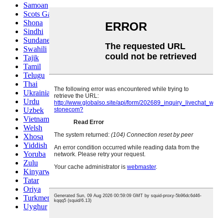
Samoan
Scots Gaelic
Shona
Sindhi
Sundanese
Swahili
Tajik
Tamil
Telugu
Thai
Ukrainian
Urdu
Uzbek
Vietnamese
Welsh
Xhosa
Yiddish
Yoruba
Zulu
Kinyarwanda
Tatar
Oriya
Turkmen
Uyghur