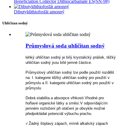
Beneficiation Collector Dithiocarbamate ES(SN-9#)
Dibutyldithiofosfát amonný
Uhličitan sodný
Průmyslová soda uhličitan sodný
lehký uhličitan sodný je bílý krystalický prášek, těžký
uhličitan sodný jsou bílé jemné částice.
Průmyslový uhličitan sodný lze podle použití rozdělit
na: I. kategorie těžký uhličitan sodný pro použití v
průmyslu a II. kategorie uhličitan sodný pro použití v
průmyslu.
Dobrá stabilita a absorpce vlhkosti.Vhodné pro
hořlavé organické látky a směsi.V odpovídajícím
jemném rozložení při otáčení je obvykle možné
předpokládat potenciál výbuchu prachu.
√ Žádný štiplavý zápach, mírně alkalický zápach