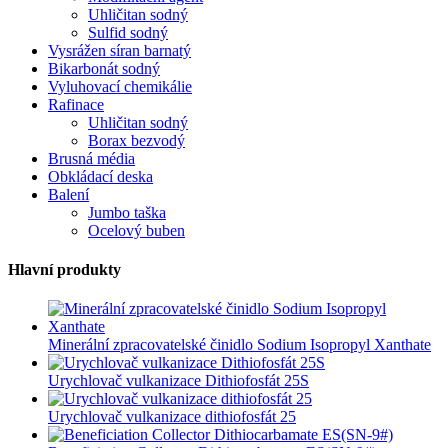
Uhličitan sodný
Sulfid sodný
Vysrážen síran barnatý
Bikarbonát sodný
Vyluhovací chemikálie
Rafinace
Uhličitan sodný
Borax bezvodý
Brusná média
Obkládací deska
Balení
Jumbo taška
Ocelový buben
Hlavní produkty
Minerální zpracovatelské činidlo Sodium Isopropyl Xanthate
Urychlovač vulkanizace Dithiofosfát 25S
Urychlovač vulkanizace dithiofosfát 25