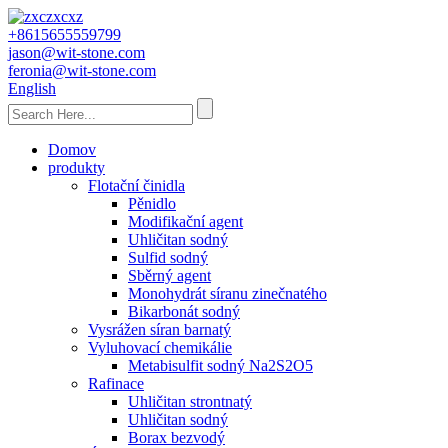
+8615655559799
jason@wit-stone.com
feronia@wit-stone.com
English
Domov
produkty
Flotační činidla
Pěnidlo
Modifikační agent
Uhličitan sodný
Sulfid sodný
Sběrný agent
Monohydrát síranu zinečnatého
Bikarbonát sodný
Vysrážen síran barnatý
Vyluhovací chemikálie
Metabisulfit sodný Na2S2O5
Rafinace
Uhličitan strontnatý
Uhličitan sodný
Borax bezvodý