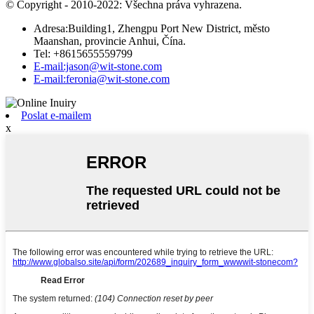
© Copyright - 2010-2022: Všechna práva vyhrazena.
Adresa:Building1, Zhengpu Port New District, město
Maanshan, provincie Anhui, Čína.
Tel: +8615655559799
E-mail:jason@wit-stone.com
E-mail:feronia@wit-stone.com
Poslat e-mailem
x