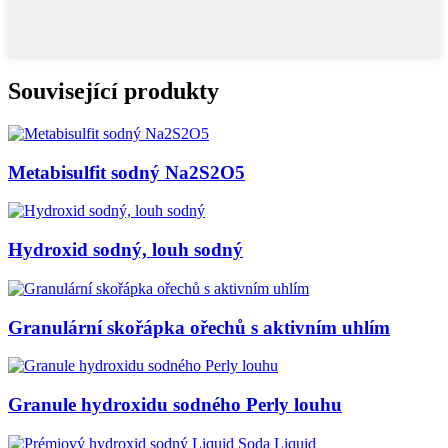
Související produkty
Metabisulfit sodný Na2S2O5
Hydroxid sodný, louh sodný
Granulární skořápka ořechů s aktivním uhlím
Granule hydroxidu sodného Perly louhu
Prémiový hydroxid sodný Liquid Soda Liquid