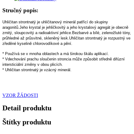
Stručný popis:
Uhličitan strontnatý je uhličitanový minerál patřící do skupiny
aragonitů.Jeho krystal je jehličkovitý a jeho krystalový agregát je obecně
zrnitý, sloupcovitý a radioaktivní jehlice.Bezbarvé a bílé, zelenožluté tóny,
průhledné až průsvitné, skleněný lesk.Uhličitan strontnatý je rozpustný ve
zředěné kyselině chlorovodíkové a pění.
* Používá se v mnoha oblastech a má širokou škálu aplikací.
* Vdechování prachu sloučenin stroncia může způsobit středně difúzní
intersticiální změny v obou plicích.
* Uhličitan strontnatý je vzácný minerál.
VZOR ŽÁDOSTI
Detail produktu
Štítky produktu