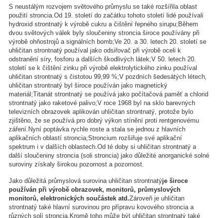
S neustálým rozvojem světového průmyslu se také rozšířila oblast
použití stroncia.Od 19. století do začátku tohoto století lidé používali
hydroxid strontnatý k výrobě cukru a čištění řepného sirupu;Během
dvou světových válek byly sloučeniny stroncia široce používány při
výrobě ohňostrojů a signálních bomb;Ve 20. a 30. letech 20. století se
uhličitan strontnatý používal jako odsiřovač při výrobě oceli k
odstranění síry, fosforu a dalších škodlivých látek;V 50. letech 20.
století se k čištění zinku při výrobě elektrolytického zinku používal
uhličitan strontnatý s čistotou 99,99 %;V pozdních šedesátých létech,
uhličitan strontnatý byl široce používán jako magnetický
materiál;Titanát strontnatý se používá jako počítačová paměť a chlorid
strontnatý jako raketové palivo;V roce 1968 byl na sklo barevných
televizních obrazovek aplikován uhličitan strontnatý, protože bylo
zjištěno, že se používá pro dobrý výkon stínění proti rentgenovému
záření.Nyní poptávka rychle roste a stala se jednou z hlavních
aplikačních oblastí stroncia;Stroncium rozšiřuje své aplikační
spektrum i v dalších oblastech.Od té doby si uhličitan strontnatý a
další sloučeniny stroncia (soli stroncia) jako důležité anorganické solné
suroviny získaly širokou pozornost a pozornost.
Jako důležitá průmyslová surovina uhličitan strontnatý
je široce
používán při výrobě obrazovek, monitorů, průmyslových
monitorů, elektronických součástek atd.
Zároveň je uhličitan
strontnatý také hlavní surovinou pro přípravu kovového stroncia a
různých solí stroncia.Kromě toho může být uhličitan strontnatý také