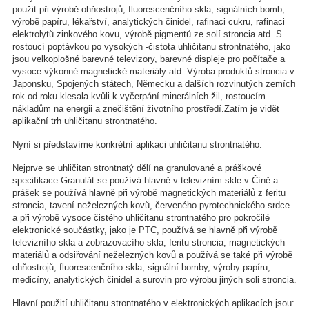
použit při výrobě ohňostrojů, fluorescenčního skla, signálních bomb,
výrobě papíru, lékařství, analytických činidel, rafinaci cukru, rafinaci
elektrolytů zinkového kovu, výrobě pigmentů ze solí stroncia atd. S
rostoucí poptávkou po vysokých -čistota uhličitanu strontnatého, jako
jsou velkoplošné barevné televizory, barevné displeje pro počítače a
vysoce výkonné magnetické materiály atd. Výroba produktů stroncia v
Japonsku, Spojených státech, Německu a dalších rozvinutých zemích
rok od roku klesala kvůli k vyčerpání minerálních žil, rostoucím
nákladům na energii a znečištění životního prostředí.Zatím je vidět
aplikační trh uhličitanu strontnatého.
Nyní si představíme konkrétní aplikaci uhličitanu strontnatého:
Nejprve se uhličitan strontnatý dělí na granulované a práškové
specifikace.Granulát se používá hlavně v televizním skle v Číně a
prášek se používá hlavně při výrobě magnetických materiálů z feritu
stroncia, tavení neželezných kovů, červeného pyrotechnického srdce
a při výrobě vysoce čistého uhličitanu strontnatého pro pokročilé
elektronické součástky, jako je PTC, používá se hlavně při výrobě
televizního skla a zobrazovacího skla, feritu stroncia, magnetických
materiálů a odsiřování neželezných kovů a používá se také při výrobě
ohňostrojů, fluorescenčního skla, signální bomby, výroby papíru,
medicíny, analytických činidel a surovin pro výrobu jiných soli stroncia.
Hlavní použití uhličitanu strontnatého v elektronických aplikacích jsou: