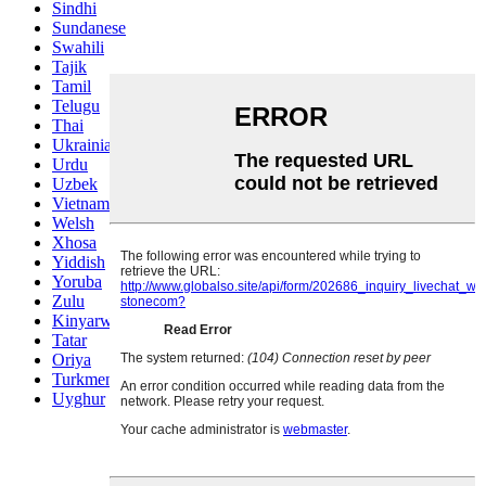
Swahili
Tajik
Tamil
Telugu
Thai
Ukrainian
Urdu
Uzbek
Vietnamese
Welsh
Xhosa
Yiddish
Yoruba
Zulu
Kinyarwanda
Tatar
Oriya
Turkmen
Uyghur