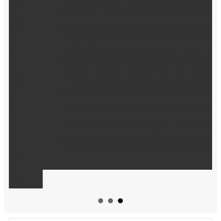
vývozcem minerálů a produktů stroncia a významným
dodavatelem zdrojů na světě, což významně přispívá k
rozvoji průmyslových odvětví souvisejících se stronciem
ve světě.Poptávka Číny po stronciu bude v budoucnu
nadále růst a svého vrcholu dosáhne v letech 2025–
2030.Mezi nimi bude poptávka po stronciu v barevném
televizním průmyslu neustále klesat, ale poptávka po
magnetických materiálech, pyrotechnických
materiálech a dalších průmyslových odvětvích má velmi
velký růstový prostor a vyhlídky poptávky jsou široké.
V naší společnosti zakoupíte vysoce kvalitní produkty
síranu sodného za nejvýhodnější cenu.Perfektní servis
a vysoce kvalitní produkty jsou naší upřímností k vám.
Příprava uhličitanu strontnatého