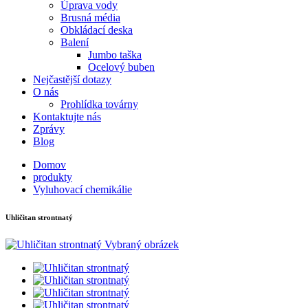
Úprava vody
Brusná média
Obkládací deska
Balení
Jumbo taška
Ocelový buben
Nejčastější dotazy
O nás
Prohlídka továrny
Kontaktujte nás
Zprávy
Blog
Domov
produkty
Vyluhovací chemikálie
Uhličitan strontnatý