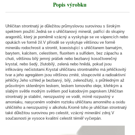
Popis výrobku
Uhličitan strontnatý je důležitou průmyslovou surovinou s širokým
spektrem použití.Jedná se o uhličitanový minerál, patřící do skupiny
aragonitů, který je poměrně vzácný a vyskytuje se ve vápencích nebo
opukách ve formě žil.V přírodě se vyskytuje většinou ve formě
minerálu rodochrosit a strontit, koexistující s uhličitanem barnatým,
barytem, ​​kalcitem, celestitem, fluoritem a sulfidem, bez zápachu a
chuti, většinou bílý jemný prášek nebo bezbarvý kosočtverečný
krystal, nebo šedý, žlutobílý, zelená nebo hnědá, pokud jsou
infikovány nečistotami.Krystal uhličitanu strontnatého má jehličkovitý
tvar a jeho agregátem jsou většinou zrnité, sloupcovité a radioaktivní
jehličky.Jeho vzhled je bezbarvý, bílý, zelenožlutý, s průhledným až
průsvitným skleněným leskem, leskem lomového oleje, křehkým a
slabým světle modrým světlem pod katodovým paprskem.Uhličitan
strontnatý je stabilní, nerozpustný ve vodě, mírně rozpustný v
amoniaku, nasyceném vodném roztoku uhličitanu amonného a oxidu
uhličitého a nerozpustný v alkoholu.
Kromě toho je uhličitan strontnatý
také důležitou surovinou pro celestit, vzácný minerální zdroj.V
současnosti je vysoce kvalitní celestit téměř vyčerpán.