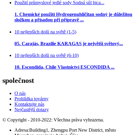
1. Chemické použití Hydrogenuhličitan sodný je důležitou
složkou a přísadou při přípravě ...
10 nejlepších dolů na světě (1-5)
05. Carajás, Brazílie KARAGAS je největší světový...
10 nejlepších dolů na světě (6-10)
10. Escondida, Chile Vlastnictví ESCONDIDA ...
společnost
O nás
Prohlídka továrny
Kontaktujte nás
Nejčastější dotazy
© Copyright - 2010-2022: Všechna práva vyhrazena.
Adresa:Building1, Zhengpu Port New District, město
Maanshan, provincie Anhui, Čína.
Tel: +8615655559799
E-mail:jason@wit-stone.com