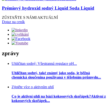
ZŮSTAŇTE S NÁMI AKTUÁLNÍ
Dotaz na ceník
zprávy
Uhličitan sodný: Všestranná regulace pH...
Uhličitan sodný, také známý jako soda, je běžná
chemická sloučenina používaná v těžebním průmyslu...
Zjistěte více o aktivním uhlí
Co je aktivní uhlí na bázi kokosových skořápek?Aktivní z
kokosových skořápek...
Použití průmyslové jedlé sody Sodná sůl bica...