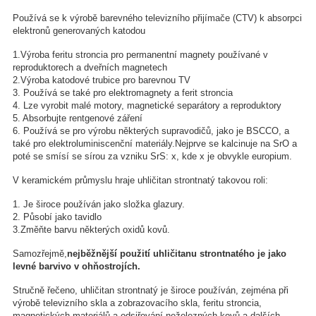
Používá se k výrobě barevného televizního přijímače (CTV) k absorpci
elektronů generovaných katodou
1.Výroba feritu stroncia pro permanentní magnety používané v
reproduktorech a dveřních magnetech
2.Výroba katodové trubice pro barevnou TV
3. Používá se také pro elektromagnety a ferit stroncia
4. Lze vyrobit malé motory, magnetické separátory a reproduktory
5. Absorbujte rentgenové záření
6. Používá se pro výrobu některých supravodičů, jako je BSCCO, a
také pro elektroluminiscenční materiály.Nejprve se kalcinuje na SrO a
poté se smísí se sírou za vzniku SrS: x, kde x je obvykle europium.
V keramickém průmyslu hraje uhličitan strontnatý takovou roli:
1. Je široce používán jako složka glazury.
2. Působí jako tavidlo
3.Změňte barvu některých oxidů kovů.
Samozřejmě,
nejběžnější použití uhličitanu strontnatého je jako
levné barvivo v ohňostrojích.
Stručně řečeno, uhličitan strontnatý je široce používán, zejména při
výrobě televizního skla a zobrazovacího skla, feritu stroncia,
magnetických materiálů a odsiřování neželezných kovů a dalších