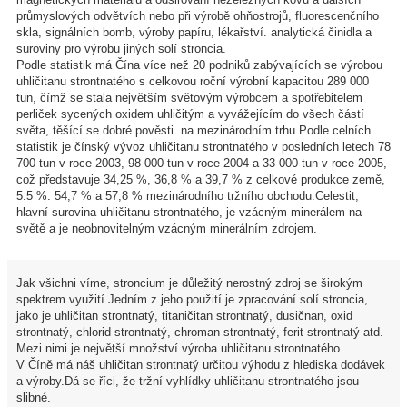
průmyslových odvětvích nebo při výrobě ohňostrojů, fluorescenčního
skla, signálních bomb, výroby papíru, lékařství. analytická činidla a
suroviny pro výrobu jiných solí stroncia.
Podle statistik má Čína více než 20 podniků zabývajících se výrobou
uhličitanu strontnatého s celkovou roční výrobní kapacitou 289 000
tun, čímž se stala největším světovým výrobcem a spotřebitelem
perliček sycených oxidem uhličitým a vyvážejícím do všech částí
světa, těšící se dobré pověsti. na mezinárodním trhu.Podle celních
statistik je čínský vývoz uhličitanu strontnatého v posledních letech 78
700 tun v roce 2003, 98 000 tun v roce 2004 a 33 000 tun v roce 2005,
což představuje 34,25 %, 36,8 % a 39,7 % z celkové produkce země,
5.5 %. 54,7 % a 57,8 % mezinárodního tržního obchodu.Celestit,
hlavní surovina uhličitanu strontnatého, je vzácným minerálem na
světě a je neobnovitelným vzácným minerálním zdrojem.
Jak všichni víme, stroncium je důležitý nerostný zdroj se širokým
spektrem využití.Jedním z jeho použití je zpracování solí stroncia,
jako je uhličitan strontnatý, titaničitan strontnatý, dusičnan, oxid
strontnatý, chlorid strontnatý, chroman strontnatý, ferit strontnatý atd.
Mezi nimi je největší množství výroba uhličitanu strontnatého.
V Číně má náš uhličitan strontnatý určitou výhodu z hlediska dodávek
a výroby.Dá se říci, že tržní vyhlídky uhličitanu strontnatého jsou
slibné.