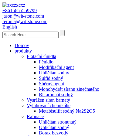
+8615655559799
jason@wit-stone.com
feronia@wit-stone.com
English
Domov
produkty
Flotační činidla
Pěnidlo
Modifikační agent
Uhličitan sodný
Sulfid sodný
Sběrný agent
Monohydrát síranu zinečnatého
Bikarbonát sodný
Vysrážen síran barnatý
Vyluhovací chemikálie
Metabisulfit sodný Na2S2O5
Rafinace
Uhličitan strontnatý
Uhličitan sodný
Borax bezvodý