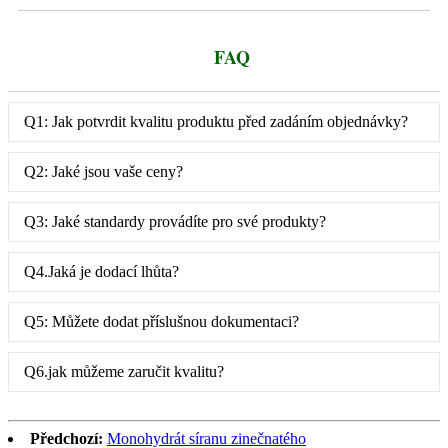
FAQ
Q1: Jak potvrdit kvalitu produktu před zadáním objednávky?
Q2: Jaké jsou vaše ceny?
Q3: Jaké standardy provádíte pro své produkty?
Q4.Jaká je dodací lhůta?
Q5: Můžete dodat příslušnou dokumentaci?
Q6.jak můžeme zaručit kvalitu?
Předchozí:
Monohydrát síranu zinečnatého
Další:
Hydroxid sodný, louh sodný