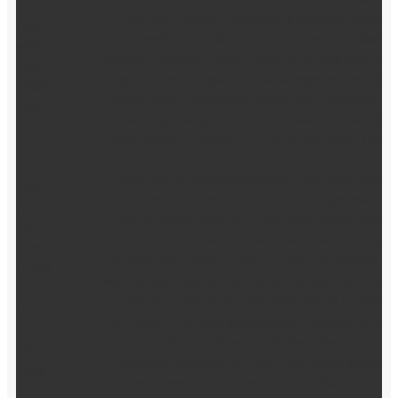
barevné televize a počítačový průmysl relativně
vyspělý, poptávka po stronciu bude v regionu
stabilní;Poptávka v jiných oborech se však bude nadále
zvyšovat.Obecně platí, že čínská poptávka po zdrojích
stroncia bude v budoucnu nadále růst.Odhaduje se, že
čínská poptávka po stronciu dosáhne vrcholu v letech
2025–2030 a spotřeba na vrcholu přesáhne 130 000.
Podle výše uvedených materiálů není těžké zjistit, že
ruda stroncia je dominantním strategickým minerálem
Číny a zásoby stroncia v Číně tvoří zhruba polovinu
světa.Současně má Čína také velké množství
souvisejících zdrojů stroncia a stupeň geologické práce
není vysoký a budoucí potenciál zdrojů je obrovský, což
může mít v budoucnu významný dopad na globální
trh.Čína je největším producentem stroncia na světě a
představuje zhruba polovinu celosvětové
produkce.Mezi nimi se velká část čínské produkce
stroncia používá na export.Je největším světovým