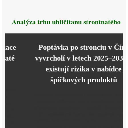
Analýza trhu uhličitanu strontnatého
Poptávka po stronciu v Číně
vyvrcholí v letech 2025–2030 a
existují rizika v nabídce
špičkových produktů
Stroncium, jako strategicky vznikající nerost, s rychlým
pokrokem aplikované vědy a techniky bude i nadále
objevováno jeho jedinečné a vynikající vlastnosti a také
jeho aplikační pole budou stále rozsáhlejší a jeho
spotřeba bude stále větší. zejména v nově vznikajících
průmyslových odvětvích.Přestože je čínský průmysl